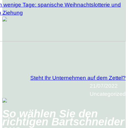
h wenige Tage: spanische Weihnachtslotterie und
o Ziehung
Steht Ihr Unternehmen auf dem Zettel?
21/07/2022
Uncategorized
So wählen Sie den
richtigen Bartschneider