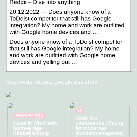
Reddit – Dive into anything
20.12.2022 — Does anyone know of a
ToDoist competitor that still has Google
integration? My home and work are outfitted
with Google home devices and …
Does anyone know of a ToDoist competitor
that still has Google integration? My home
and work are outfitted with Google home
devices and yelling out …
Keywords: todoist google assistant
IT
INFORMATION
CRM: Die
Name it: Wie Eltern
umfassende Lösung
hochwertige
für modernes
Kinderkleidung
Kundenmanagemen