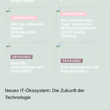
online finden
t
INFORMATION
INFORMATION
Nur noch wenige
Wie Sie online die
Tage: spanische
besten
Weihnachtslotterie
Schnäppchen
und El Gordo
finden
Ziehung
20/10/2022
19/10/2022
Steht Ihr
Unternehmen auf
Eine Sandale für alle
dem Zettel?
Gelegenheiten
Neues IT-Ökosystem: Die Zukunft der
Technologie