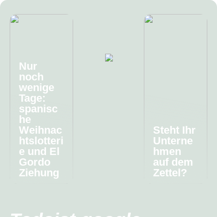
Nur
noch
wenige
Tage:
spanisc
he
Weihnac
Steht Ihr
htslotteri
Unterne
e und El
hmen
Gordo
auf dem
Ziehung
Zettel?